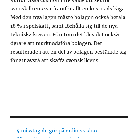
Varför vissa casinon inte valde att skaffa
svensk licens var framför allt en kostnadsfråga.
Med den nya lagen måste bolagen också betala
18 % i spelskatt, samt förhålla sig till de nya
tekniska kraven. Förutom det blev det också
dyrare att marknadsföra bolagen. Det
resulterade i att en del av bolagen bestämde sig
för att avstå att skaffa svensk licens.
5 misstag du gör på onlinecasino