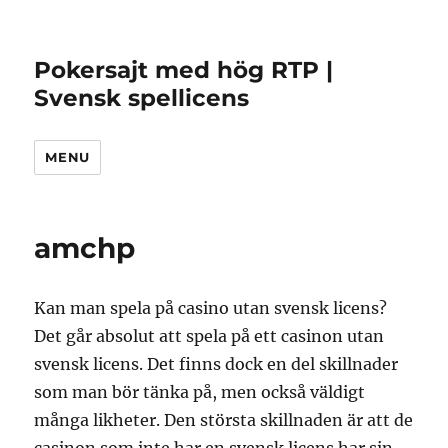
Pokersajt med hög RTP |
Svensk spellicens
MENU
amchp
Kan man spela på casino utan svensk licens?
Det går absolut att spela på ett casinon utan
svensk licens. Det finns dock en del skillnader
som man bör tänka på, men också väldigt
många likheter. Den största skillnaden är att de